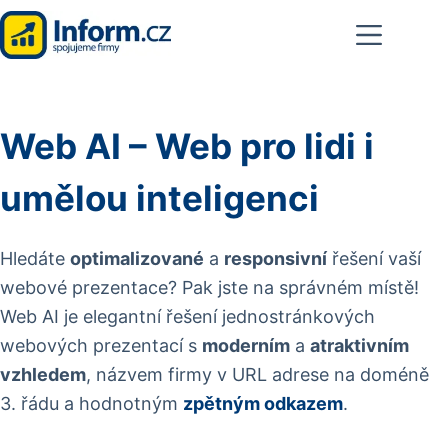
Skip
to
content
Web AI – Web pro lidi i
umělou inteligenci
Hledáte
optimalizované
a
responsivní
řešení vaší
webové prezentace? Pak jste na správném místě!
Web AI je elegantní řešení jednostránkových
webových prezentací s
moderním
a
atraktivním
vzhledem
, názvem firmy v URL adrese na doméně
3. řádu a hodnotným
zpětným odkazem
.