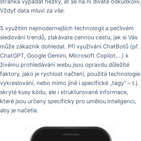
stránka vypadat hezky, ať se na ní díváte odkudkoliv.
Vždyť data mluví za vše:
S využitím nejmodernejších technologií a pečlivém
sledování trendů, získávate cennou cestu, jak si Vás
může zákazník dohledat. Při využívání ChatBotů (př.
ChatGPT, Google Gemini, Microsoft Copilot,…) k
živému prohledávání webu jsou opravdu důležité
faktory, jako je rychlost načtení, použitá technologie
vykreslování, nebo mimo jiné i specifické „tagy“ – t.j.
skryté kusy kódu, ale i strukturované informace,
které jsou určeny specificky pro umělou inteligenci,
aby je načetla.