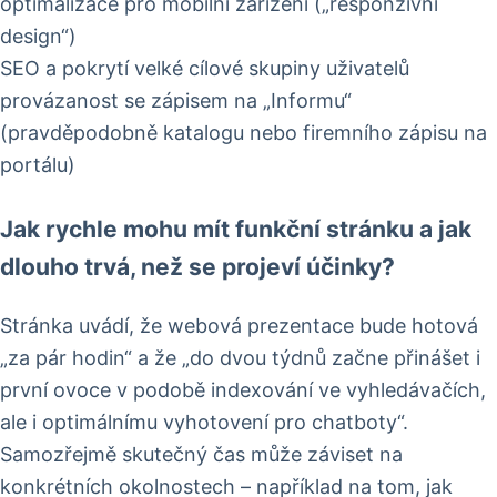
optimalizace pro mobilní zařízení („responzivní
design“)
SEO a pokrytí velké cílové skupiny uživatelů
provázanost se zápisem na „Informu“
(pravděpodobně katalogu nebo firemního zápisu na
portálu)
Jak rychle mohu mít funkční stránku a jak
dlouho trvá, než se projeví účinky?
Stránka uvádí, že webová prezentace bude hotová
„za pár hodin“ a že „do dvou týdnů začne přinášet i
první ovoce v podobě indexování ve vyhledávačích,
ale i optimálnímu vyhotovení pro chatboty“.
Samozřejmě skutečný čas může záviset na
konkrétních okolnostech – například na tom, jak